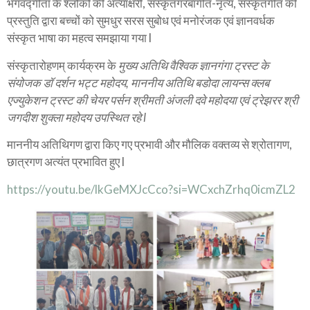
भगवद्गीता के श्लोकों की अंत्याक्षरी, संस्कृतगरबागीत-नृत्य, संस्कृतगीत की
प्रस्तुति द्वारा बच्चों को सुमधुर सरस सुबोध एवं मनोरंजक एवं ज्ञानवर्धक
संस्कृत भाषा का महत्व समझाया गया l
संस्कृतारोहणम् कार्यक्रम के
मुख्य अतिथि वैश्विक ज्ञानगंगा ट्रस्ट के
संयोजक डॉ दर्शन भट्ट महोदय, माननीय अतिथि बडोदा लायन्स क्लब
एज्युकेशन ट्रस्ट की चेयर पर्सन श्रीमती अंजली दवे महोदया एवं ट्रेझरर श्री
जगदीश शुक्ला महोदय उपस्थित रहे l
माननीय अतिथिगण द्वारा किए गए प्रभावी और मौलिक वक्तव्य से श्रोतागण,
छात्रगण अत्यंत प्रभावित हुए l
https://youtu.be/lkGeMXJcCco?si=WCxchZrhq0icmZL2