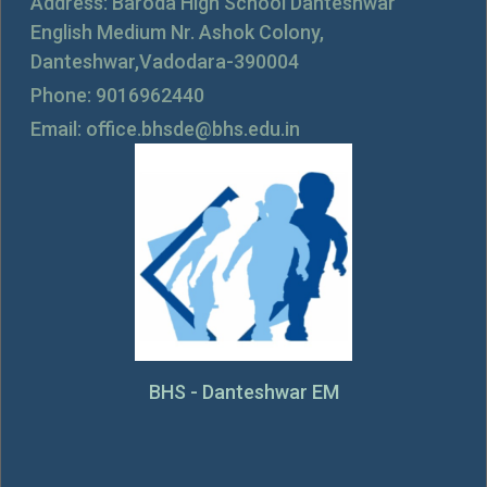
Address: Baroda High School Danteshwar
English Medium Nr. Ashok Colony,
Danteshwar,Vadodara-390004
Phone: 9016962440
Email: office.bhsde@bhs.edu.in
BHS - Danteshwar EM